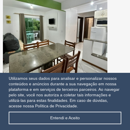
Utilizamos seus dados para analisar e personalizar nossos
conteúdos e anúncios durante a sua navegação em nossa
plataforma e em serviços de terceiros parceiros. Ao navegar
pelo site, você nos autoriza a coletar tais informações e
utilizá-las para estas finalidades.
Em caso de dúvidas,
acesse nossa Política de Privacidade.
Apartamento 2 dormitorios Duplex
1
BOMBAS | BOMBINHAS | SC
Entendi e Aceito
Consulte
A partir de: