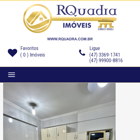
Favoritos
Ligue
(
0
) Imóveis
(47) 3369-1741
(47) 99900-8816
Navegaçåo