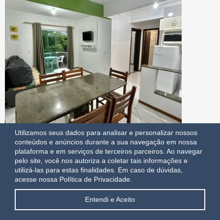
Utilizamos seus dados para analisar e personalizar nossos
conteúdos e anúncios durante a sua navegação em nossa
plataforma e em serviços de terceiros parceiros. Ao navegar
pelo site, você nos autoriza a coletar tais informações e
utilizá-las para estas finalidades.
Em caso de dúvidas,
acesse nossa Política de Privacidade.
Apartamento 2 dormitorios Duplex
1
BOMBAS | BOMBINHAS | SC
Entendi e Aceito
Consulte
A partir de: