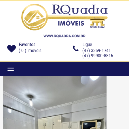
Favoritos
Ligue
(
0
) Imóveis
(47) 3369-1741
(47) 99900-8816
Navegaçåo