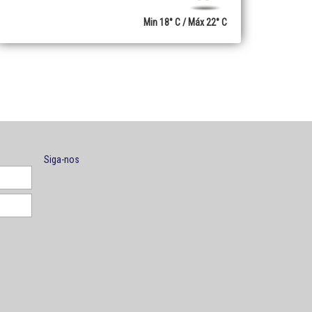
Min 18° C / Máx 22° C
Siga-nos