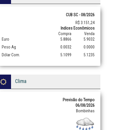
CUB SC - 08/2026
R$ 3.151,24
Indices Econômicos
Compra
Venda
Euro
5.8866
5.9032
Peso Ag
0.0032
0.0000
Dólar Com.
5.1099
5.1235
Clima
Previsão do Tempo
06/08/2026
Bombinhas