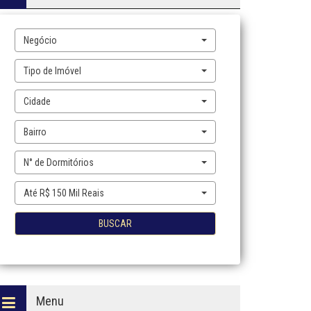
Negócio
Tipo de Imóvel
Cidade
Bairro
N° de Dormitórios
Até R$ 150 Mil Reais
BUSCAR
Menu