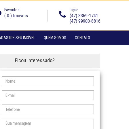
Favoritos
Ligue
(
0
) Imóveis
(47) 3369-1741
(47) 99900-8816
(CURRENT)
(CURRENT)
ADASTRE SEU IMÓVEL
QUEM SOMOS
CONTATO
Ficou interessado?