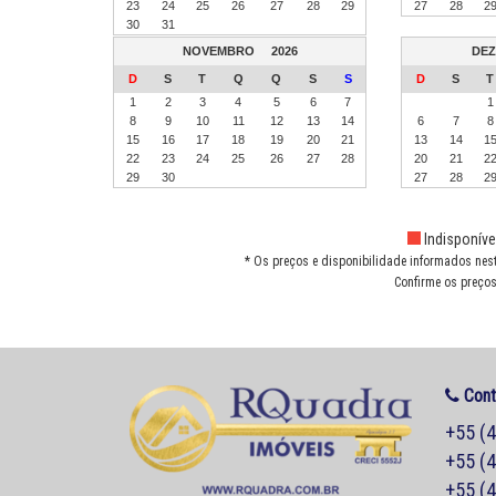
23
24
25
26
27
28
29
27
28
2
30
31
NOVEMBRO
2026
DE
D
S
T
Q
Q
S
S
D
S
T
1
2
3
4
5
6
7
1
8
9
10
11
12
13
14
6
7
8
15
16
17
18
19
20
21
13
14
1
22
23
24
25
26
27
28
20
21
2
29
30
27
28
2
Indisponíve
* Os preços e disponibilidade informados nes
Confirme os preços
Cont
+55 (
+55 (
+55 (