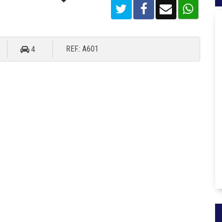
REF.: A601
4