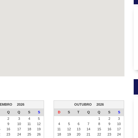
TEMBRO
2026
OUTUBRO
2026
Q
Q
S
S
D
S
T
Q
Q
S
S
2
3
4
5
1
2
3
9
10
11
12
4
5
6
7
8
9
10
5
16
17
18
19
11
12
13
14
15
16
17
2
23
24
25
26
18
19
20
21
22
23
24