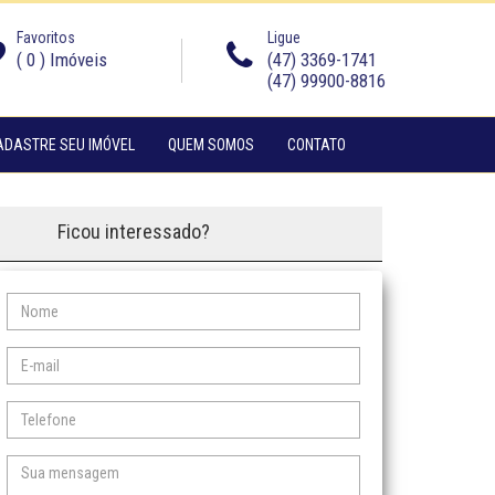
Favoritos
Ligue
(
0
) Imóveis
(47) 3369-1741
(47) 99900-8816
(CURRENT)
(CURRENT)
ADASTRE SEU IMÓVEL
QUEM SOMOS
CONTATO
Ficou interessado?