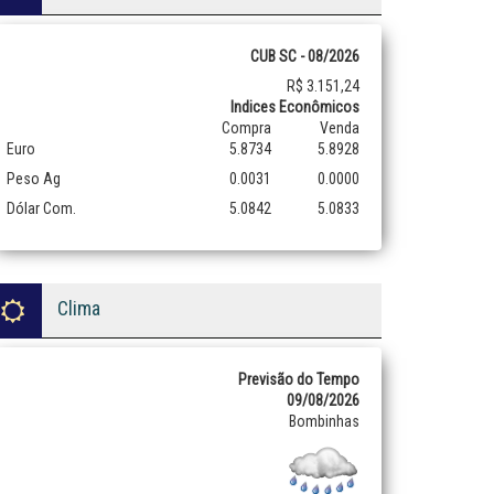
CUB SC - 08/2026
R$ 3.151,24
Indices Econômicos
Compra
Venda
Euro
5.8734
5.8928
Peso Ag
0.0031
0.0000
Dólar Com.
5.0842
5.0833
Clima
Previsão do Tempo
09/08/2026
Bombinhas