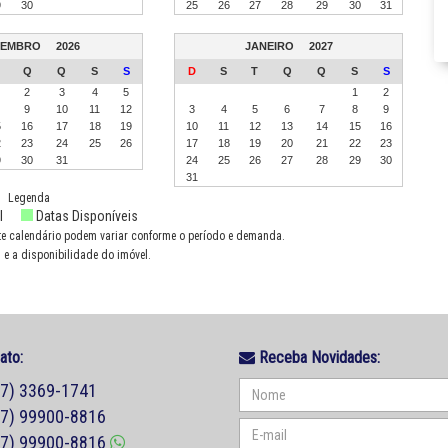
9
30
25
26
27
28
29
30
31
ZEMBRO
2026
JANEIRO
2027
Q
Q
S
S
D
S
T
Q
Q
S
S
2
3
4
5
1
2
9
10
11
12
3
4
5
6
7
8
9
5
16
17
18
19
10
11
12
13
14
15
16
2
23
24
25
26
17
18
19
20
21
22
23
9
30
31
24
25
26
27
28
29
30
31
Legenda
l
Datas Disponíveis
te calendário podem variar conforme o período e demanda.
 e a disponibilidade do imóvel.
ato:
Receba Novidades:
47) 3369-1741
47) 99900-8816
47) 99900-8816