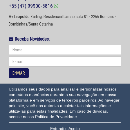
+55 (47) 99900-8816
Av Leopoldo Zarling, Residencial Larissa sala 01 - 2266 Bombas -
Bombinhas/Santa Catarina
Receba Novidades:
ENVIAR
Siga-nos
Utilizamos seus dados para analisar e personalizar nossos
conteúdos e anúncios durante a sua navegação em nossa
plataforma e em serviços de terceiros parceiros. Ao navegar
OAWEB
sistemas e sites para imobiliárias em Bombinhas
pelo site, você nos autoriza a coletar tais informações e
utilizá-las para estas finalidades.
Em caso de dúvidas,
acesse nossa Política de Privacidade.
1
Entendi e Aceito