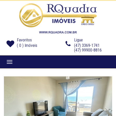
Favoritos
Ligue
(
0
) Imóveis
(47) 3369-1741
(47) 99900-8816
Navegaçåo