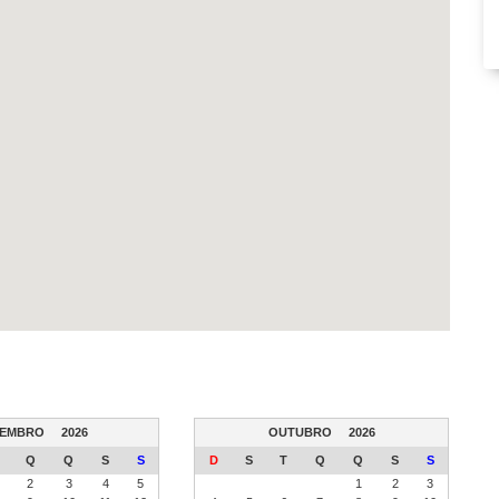
TEMBRO
2026
OUTUBRO
2026
Q
Q
S
S
D
S
T
Q
Q
S
S
2
3
4
5
1
2
3