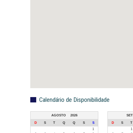
Calendário de Disponibilidade
AGOSTO
2026
SE
D
S
T
Q
Q
S
S
D
S
T
1
1