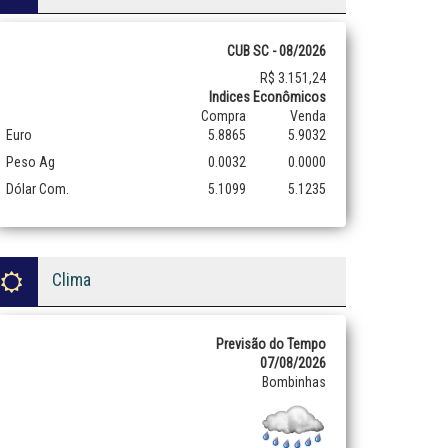
CUB SC - 08/2026
R$ 3.151,24
Indices Econômicos
Compra
Venda
Euro
5.8865
5.9032
Peso Ag
0.0032
0.0000
Dólar Com.
5.1099
5.1235
Clima
Previsão do Tempo
07/08/2026
Bombinhas