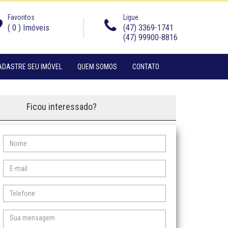
Favoritos
Ligue
(
0
) Imóveis
(47) 3369-1741
(47) 99900-8816
(CURRENT)
(CURRENT)
ADASTRE SEU IMÓVEL
QUEM SOMOS
CONTATO
Ficou interessado?