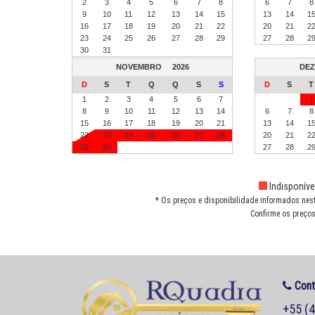
2
3
4
5
6
7
8
6
7
8
9
10
11
12
13
14
15
13
14
1
16
17
18
19
20
21
22
20
21
2
23
24
25
26
27
28
29
27
28
2
30
31
NOVEMBRO
2026
DE
D
S
T
Q
Q
S
S
D
S
T
1
2
3
4
5
6
7
1
8
9
10
11
12
13
14
6
7
8
15
16
17
18
19
20
21
13
14
1
22
23
24
25
26
27
28
20
21
2
29
30
27
28
2
Indisponíve
* Os preços e disponibilidade informados nes
Confirme os preços
Cont
+55 (