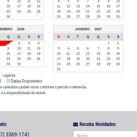
9
10
11
12
4
5
6
7
8
9
10
5
16
17
18
19
11
12
13
14
15
16
17
2
23
24
25
26
18
19
20
21
22
23
24
9
30
25
26
27
28
29
30
31
ZEMBRO
2026
JANEIRO
2027
Q
Q
S
S
D
S
T
Q
Q
S
S
2
3
4
5
1
2
9
10
11
12
3
4
5
6
7
8
9
5
16
17
18
19
10
11
12
13
14
15
16
2
23
24
25
26
17
18
19
20
21
22
23
9
30
31
24
25
26
27
28
29
30
31
Legenda
l
Datas Disponíveis
te calendário podem variar conforme o período e demanda.
 e a disponibilidade do imóvel.
ato:
Receba Novidades:
47) 3369-1741