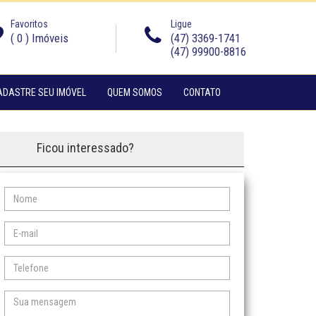
Favoritos
Ligue
(
0
) Imóveis
(47) 3369-1741
(47) 99900-8816
(CURRENT)
(CURRENT)
ADASTRE SEU IMÓVEL
QUEM SOMOS
CONTATO
Ficou interessado?