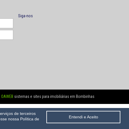
Siga-nos
OAWEB
sistemas e sites para imobiliárias em Bombinhas
rviços de terceiros
1
Entendi e Aceito
sse nossa Política de