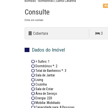
Bombas - Bombinhas | Santa Catarina
Alu
Consulte
Entre em contato
Cobertura
3
Dados do Imóvel
+ Suítes: 1
Dormitórios *: 2
Total de Banheiros *: 3
Sala de Jantar
Living
Cozinha
Sala de Estar
Área de Serviço
Energia: 220
Mobilia: Mobiliado
Capacidade para: 8 Pessoas