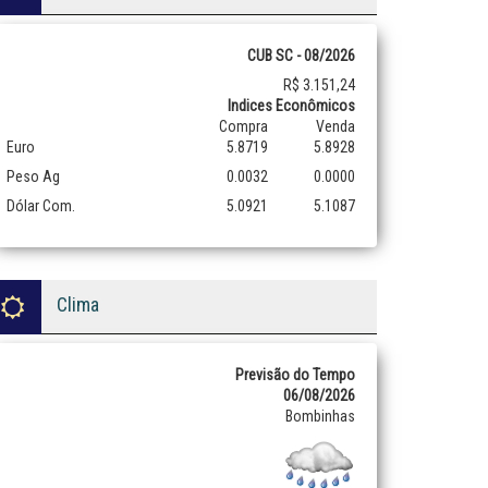
CUB SC - 08/2026
R$ 3.151,24
Indices Econômicos
Compra
Venda
Euro
5.8719
5.8928
Peso Ag
0.0032
0.0000
Dólar Com.
5.0921
5.1087
Clima
Previsão do Tempo
06/08/2026
Bombinhas