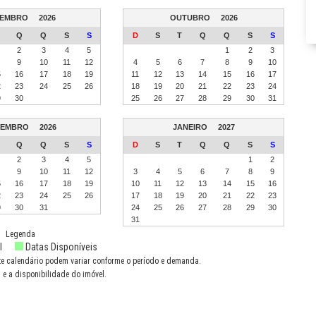
TEMBRO
2026
OUTUBRO
2026
Q
Q
S
S
D
S
T
Q
Q
S
S
2
3
4
5
1
2
3
9
10
11
12
4
5
6
7
8
9
10
5
16
17
18
19
11
12
13
14
15
16
17
2
23
24
25
26
18
19
20
21
22
23
24
9
30
25
26
27
28
29
30
31
ZEMBRO
2026
JANEIRO
2027
Q
Q
S
S
D
S
T
Q
Q
S
S
2
3
4
5
1
2
9
10
11
12
3
4
5
6
7
8
9
5
16
17
18
19
10
11
12
13
14
15
16
2
23
24
25
26
17
18
19
20
21
22
23
9
30
31
24
25
26
27
28
29
30
31
Legenda
l
Datas Disponíveis
te calendário podem variar conforme o período e demanda.
 e a disponibilidade do imóvel.