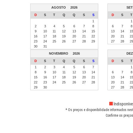
AGOSTO
2026
SE
D
S
T
Q
Q
S
S
D
S
T
1
1
2
3
4
5
6
7
8
6
7
8
9
10
11
12
13
14
15
13
14
1
16
17
18
19
20
21
22
20
21
2
23
24
25
26
27
28
29
27
28
2
30
31
NOVEMBRO
2026
DE
D
S
T
Q
Q
S
S
D
S
T
1
2
3
4
5
6
7
1
8
9
10
11
12
13
14
6
7
8
15
16
17
18
19
20
21
13
14
1
22
23
24
25
26
27
28
20
21
2
29
30
27
28
2
Indisponíve
* Os preços e disponibilidade informados nes
Confirme os preços