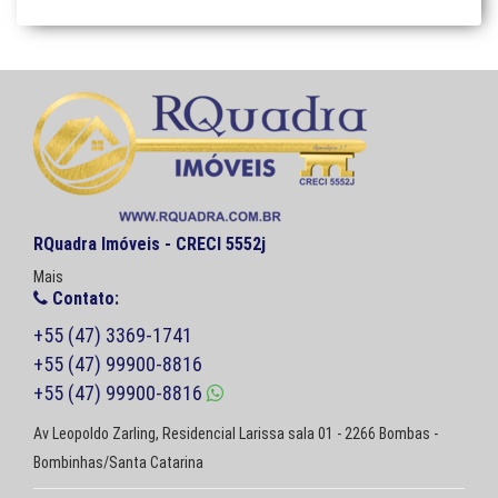
RQuadra Imóveis - CRECI 5552j
Mais
Contato:
+55 (47) 3369-1741
+55 (47) 99900-8816
+55 (47) 99900-8816
Av Leopoldo Zarling, Residencial Larissa sala 01 - 2266 Bombas -
Bombinhas/Santa Catarina