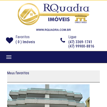
Favoritos
Ligue
(
0
) Imóveis
(47) 3369-1741
(47) 99900-8816
Navegaçåo
favoritos
Meus