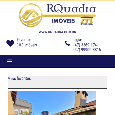
Favoritos
Ligue
(
0
) Imóveis
(47) 3369-1741
(47) 99900-8816
Navegaçåo
favoritos
Meus