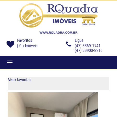
Favoritos
Ligue
(
0
) Imóveis
(47) 3369-1741
(47) 99900-8816
Navegaçåo
favoritos
Meus